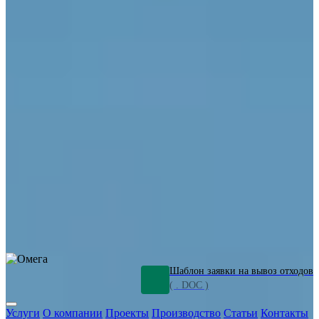
ОПО
Демонтаж и ликвидация промышленных объектов
Переработка шламов
Промышленное оборудование
Силикагель
Сорбенты
Химическое оборудование
Металлургическое оборудование
Кизельгур
Олигомеры
Утилизация битума
Очистка сточных вод от нефтепродуктов
Грунт и песок, загрязненные нефтепродуктами
Откачка
нефтепродуктов
СОЖ
Мазут
Отходы НПЗ
Отработанные
растворы
Шлам очистки трубопроводов
Пищевые отходы
Антифриз
Этиленгликоль
Металлические шламы
Минеральное волокно
Концентраты
Отходы газоочистки
Отработанные растворители и ацетон
Тара ЛКМ
Смолы
Клей
и мастика
Нефрас
Органические растворители
Сольвент
Щелочи
Гальванические шламы
Травильные растворы
Хромсодержащие отходы
Бензин
Дизель
Керосин
Грузовые авто
Спецтехника
Транспорт с предприятия
Оксиды и гидроксиды
Все услуги
Шаблон заявки на вывоз отходов
( . DOC )
Услуги
О компании
Проекты
Производство
Статьи
Контакты