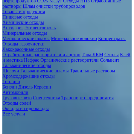
нефтепродуктов
СОЖ
Мазут
Отходы НПЗ
Отработанные
растворы
Шлам очистки трубопроводов
Товары и продукция
Пищевые отходы
Химические отходы
Антифриз
Этиленгликоль
Минеральные отходы
Металлические шламы
Минеральное волокно
Концентраты
Отходы газоочистки
Лакокрасочные отходы
Отработанные растворители и ацетон
Тара ЛКМ
Смолы
Клей
и мастика
Нефрас
Органические растворители
Сольвент
Гальванические отходы
Щелочи
Гальванические шламы
Травильные растворы
Хромсодержащие отходы
Топливо
Бензин
Дизель
Керосин
Автомобили
Грузовые авто
Спецтехника
Транспорт с предприятия
Отходы солей
Оксиды и гидроксиды
Все услуги