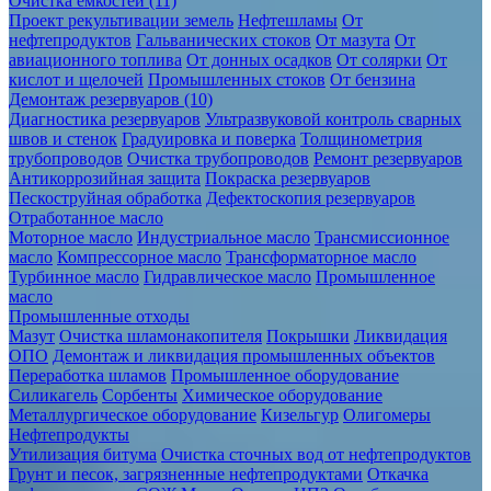
Очистка ёмкостей (11)
Проект рекультивации земель
Нефтешламы
От
нефтепродуктов
Гальванических стоков
От мазута
От
авиационного топлива
От донных осадков
От солярки
От
кислот и щелочей
Промышленных стоков
От бензина
Демонтаж резервуаров (10)
Диагностика резервуаров
Ультразвуковой контроль сварных
швов и стенок
Градуировка и поверка
Толщинометрия
трубопроводов
Очистка трубопроводов
Ремонт резервуаров
Антикоррозийная защита
Покраска резервуаров
Пескоструйная обработка
Дефектоскопия резервуаров
Отработанное масло
Моторное масло
Индустриальное масло
Трансмиссионное
масло
Компрессорное масло
Трансформаторное масло
Турбинное масло
Гидравлическое масло
Промышленное
масло
Промышленные отходы
Мазут
Очистка шламонакопителя
Покрышки
Ликвидация
ОПО
Демонтаж и ликвидация промышленных объектов
Переработка шламов
Промышленное оборудование
Силикагель
Сорбенты
Химическое оборудование
Металлургическое оборудование
Кизельгур
Олигомеры
Нефтепродукты
Утилизация битума
Очистка сточных вод от нефтепродуктов
Грунт и песок, загрязненные нефтепродуктами
Откачка