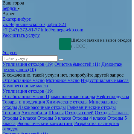
Ваш город
Бердск
Адрес
Екатеринбург,
ул. Чернышевского 7, офис 821
+7 (343) 372-51-77
info@omega-ekb.com
Рассчитать услугу
Шаблон заявки на вывоз отходов
( . DOC )
Услуги
Утилизация отходов (19)
Очистка ёмкостей (11)
Демонтаж
резервуаров (10)
К сожалению, такой услуги нет, попробуйте другой запрос
Отработанное масло
Моторное масло
Индустриальные масла
Компрессорные масла
Утилизация отходов (19)
Отработанное масло
Промышленные отходы
Нефтепродукты
Товары и продукция
Химические отходы
Минеральные
отходы
Лакокрасочные отходы
Гальванические отходы
Топливо
Автомобили
Шпалы
Отходы солей
Отходы 1 класса
Отходы 2 класса
Отходы 3 класса
Отходы 4 класса
Отходы 5
класса
Экологический консалтинг
Разработка паспортов
отходов