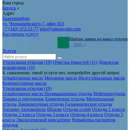
Ваш город
Бердск
Адрес
Екатеринбург,
ул. Чернышевского 7, офис 821
+7 (343) 372-51-77
info@omega-ekb.com
Рассчитать услугу
Шаблон заявки на вывоз отходов
( . DOC )
Услуги
Утилизация отходов (19)
Очистка ёмкостей (11)
Демонтаж
резервуаров (10)
К сожалению, такой услуги нет, попробуйте другой запрос
Отработанное масло
Моторное масло
Индустриальные масла
Компрессорные масла
Утилизация отходов (19)
Отработанное масло
Промышленные отходы
Нефтепродукты
Товары и продукция
Химические отходы
Минеральные
отходы
Лакокрасочные отходы
Гальванические отходы
Топливо
Автомобили
Шпалы
Отходы солей
Отходы 1 класса
Отходы 2 класса
Отходы 3 класса
Отходы 4 класса
Отходы 5
класса
Экологический консалтинг
Разработка паспортов
отходов