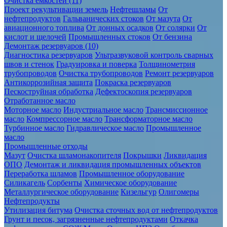
Очистка ёмкостей (11)
Проект рекультивации земель
Нефтешламы
От
нефтепродуктов
Гальванических стоков
От мазута
От
авиационного топлива
От донных осадков
От солярки
От
кислот и щелочей
Промышленных стоков
От бензина
Демонтаж резервуаров (10)
Диагностика резервуаров
Ультразвуковой контроль сварных
швов и стенок
Градуировка и поверка
Толщинометрия
трубопроводов
Очистка трубопроводов
Ремонт резервуаров
Антикоррозийная защита
Покраска резервуаров
Пескоструйная обработка
Дефектоскопия резервуаров
Отработанное масло
Моторное масло
Индустриальное масло
Трансмиссионное
масло
Компрессорное масло
Трансформаторное масло
Турбинное масло
Гидравлическое масло
Промышленное
масло
Промышленные отходы
Мазут
Очистка шламонакопителя
Покрышки
Ликвидация
ОПО
Демонтаж и ликвидация промышленных объектов
Переработка шламов
Промышленное оборудование
Силикагель
Сорбенты
Химическое оборудование
Металлургическое оборудование
Кизельгур
Олигомеры
Нефтепродукты
Утилизация битума
Очистка сточных вод от нефтепродуктов
Грунт и песок, загрязненные нефтепродуктами
Откачка