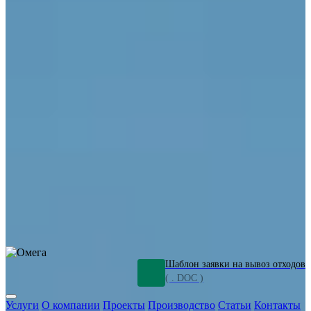
ОПО
Демонтаж и ликвидация промышленных объектов
Переработка шламов
Промышленное оборудование
Силикагель
Сорбенты
Химическое оборудование
Металлургическое оборудование
Кизельгур
Олигомеры
Утилизация битума
Очистка сточных вод от нефтепродуктов
Грунт и песок, загрязненные нефтепродуктами
Откачка
нефтепродуктов
СОЖ
Мазут
Отходы НПЗ
Отработанные
растворы
Шлам очистки трубопроводов
Пищевые отходы
Антифриз
Этиленгликоль
Металлические шламы
Минеральное волокно
Концентраты
Отходы газоочистки
Отработанные растворители и ацетон
Тара ЛКМ
Смолы
Клей
и мастика
Нефрас
Органические растворители
Сольвент
Щелочи
Гальванические шламы
Травильные растворы
Хромсодержащие отходы
Бензин
Дизель
Керосин
Грузовые авто
Спецтехника
Транспорт с предприятия
Оксиды и гидроксиды
Все услуги
Шаблон заявки на вывоз отходов
( . DOC )
Услуги
О компании
Проекты
Производство
Статьи
Контакты