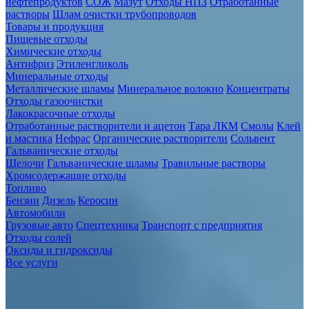
нефтепродуктов
СОЖ
Мазут
Отходы НПЗ
Отработанные
растворы
Шлам очистки трубопроводов
Товары и продукция
Пищевые отходы
Химические отходы
Антифриз
Этиленгликоль
Минеральные отходы
Металлические шламы
Минеральное волокно
Концентраты
Отходы газоочистки
Лакокрасочные отходы
Отработанные растворители и ацетон
Тара ЛКМ
Смолы
Клей
и мастика
Нефрас
Органические растворители
Сольвент
Гальванические отходы
Щелочи
Гальванические шламы
Травильные растворы
Хромсодержащие отходы
Топливо
Бензин
Дизель
Керосин
Автомобили
Грузовые авто
Спецтехника
Транспорт с предприятия
Отходы солей
Оксиды и гидроксиды
Все услуги