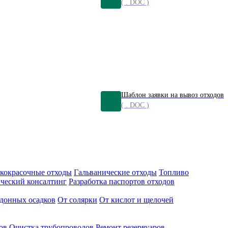
( . DOC )
Шаблон заявки на вывоз отходов
( . DOC )
кокрасочные отходы
Гальванические отходы
Топливо
ческий консалтинг
Разработка паспортов отходов
донных осадков
От солярки
От кислот и щелочей
ов
Очистка трубопроводов
Ремонт резервуаров