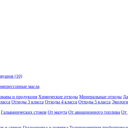
вуаров (10)
омпрессорные масла
овары и продукция
Химические отходы
Минеральные отходы
Ла
ласса
Отходы 3 класса
Отходы 4 класса
Отходы 5 класса
Экологи
Гальванических стоков
От мазута
От авиационного топлива
От 
ов и стенок
Градуировка и поверка
Толщинометрия трубопровод