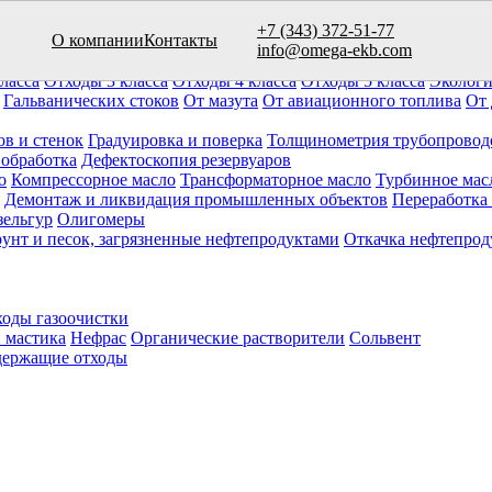
+7 (343) 372-51-77
О компании
Контакты
вуаров (10)
info@omega-ekb.com
овары и продукция
Химические отходы
Минеральные отходы
Ла
ласса
Отходы 3 класса
Отходы 4 класса
Отходы 5 класса
Экологи
Гальванических стоков
От мазута
От авиационного топлива
От 
ов и стенок
Градуировка и поверка
Толщинометрия трубопровод
 обработка
Дефектоскопия резервуаров
о
Компрессорное масло
Трансформаторное масло
Турбинное мас
Демонтаж и ликвидация промышленных объектов
Переработка
зельгур
Олигомеры
рунт и песок, загрязненные нефтепродуктами
Откачка нефтепрод
оды газоочистки
 мастика
Нефрас
Органические растворители
Сольвент
ержащие отходы