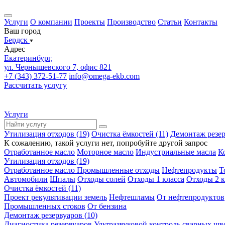
Услуги
О компании
Проекты
Производство
Статьи
Контакты
Ваш город
Бердск
Адрес
Екатеринбург,
ул. Чернышевского 7, офис 821
+7 (343) 372-51-77
info@omega-ekb.com
Рассчитать услугу
Услуги
Утилизация отходов (19)
Очистка ёмкостей (11)
Демонтаж резер
К сожалению, такой услуги нет, попробуйте другой запрос
Отработанное масло
Моторное масло
Индустриальные масла
К
Утилизация отходов (19)
Отработанное масло
Промышленные отходы
Нефтепродукты
Т
Автомобили
Шпалы
Отходы солей
Отходы 1 класса
Отходы 2 к
Очистка ёмкостей (11)
Проект рекультивации земель
Нефтешламы
От нефтепродуктов
Промышленных стоков
От бензина
Демонтаж резервуаров (10)
Диагностика резервуаров
Ультразвуковой контроль сварных шв