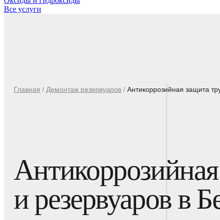
Оксиды и гидроксиды
Все услуги
Главная
/
Демонтаж резервуаров
/
Антикоррозийная защита тр
Антикоррозийная
и резервуаров в Б