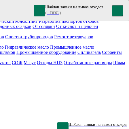
Шаблон заявки на вывоз отходов
( . DOC )
кокрасочные отходы
Гальванические отходы
Топливо
ческий консалтинг
Разработка паспортов отходов
донных осадков
От солярки
От кислот и щелочей
ов
Очистка трубопроводов
Ремонт резервуаров
ло
Гидравлическое масло
Промышленное масло
 шламов
Промышленное оборудование
Силикагель
Сорбенты
уктов
СОЖ
Мазут
Отходы НПЗ
Отработанные растворы
Шлам
Шаблон заявки на вывоз отходов