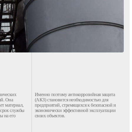
лических
Именно поэтому
антикоррозийная
защита
ий
. Она
(
АКЗ
) становится необходимостью для
ет материал,
предприятий, стремящихся к безопасной и
 срок службы
экономически эффективной
эксплуатации
ы на его
своих объектов.