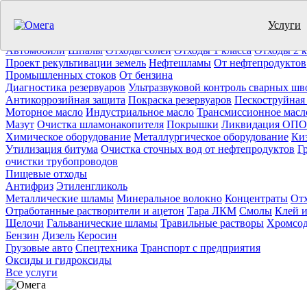
Услуги
Утилизация отходов (19)
Очистка ёмкостей (11)
Демонтаж резер
Отработанное масло
Промышленные отходы
Нефтепродукты
Т
Автомобили
Шпалы
Отходы солей
Отходы 1 класса
Отходы 2 к
Проект рекультивации земель
Нефтешламы
От нефтепродуктов
Промышленных стоков
От бензина
Диагностика резервуаров
Ультразвуковой контроль сварных шв
Антикоррозийная защита
Покраска резервуаров
Пескоструйная
Моторное масло
Индустриальное масло
Трансмиссионное масл
Мазут
Очистка шламонакопителя
Покрышки
Ликвидация ОПО
Химическое оборудование
Металлургическое оборудование
Ки
Утилизация битума
Очистка сточных вод от нефтепродуктов
Г
очистки трубопроводов
Пищевые отходы
Антифриз
Этиленгликоль
Металлические шламы
Минеральное волокно
Концентраты
Отх
Отработанные растворители и ацетон
Тара ЛКМ
Смолы
Клей и
Щелочи
Гальванические шламы
Травильные растворы
Хромсод
Бензин
Дизель
Керосин
Грузовые авто
Спецтехника
Транспорт с предприятия
Оксиды и гидроксиды
Все услуги