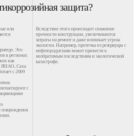
тикоррозийная защита?
ные
или
Вследствие этого происходит снижение
аются
прочности
конструкции
, увеличиваются
затраты на ремонт и даже возникает угроза
экологии. Например, протечка из
резервуара
с
ератур.
Это
нефтепродуктами может привести к
ов в регионах
необратимым последствиям и экологической
ких как
катастрофе.
, ЯНАО, Саха
ботает с 2009
нтов.
онтактируют с
скоряющими
ез
е повреждения
озии.