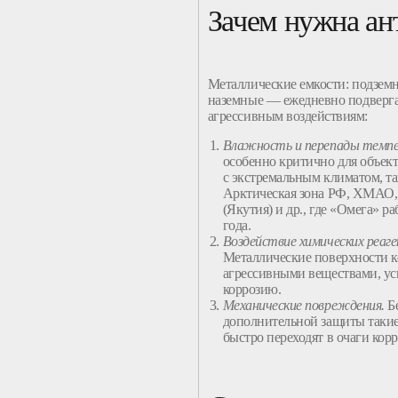
Зачем нужна ан
Металлические емкости
:
подзем
наземные
— ежедневно подверг
агрессивным воздействиям:
Влажность и перепады темп
особенно критично для объект
с экстремальным климатом, та
Арктическая зона РФ, ХМАО
(Якутия) и др., где «Омега» ра
года.
Воздействие химических реаге
Металлические
поверхности
к
агрессивными веществами, у
коррозию.
Механические повреждения.
Б
дополнительной
защиты
таки
быстро переходят в очаги корр