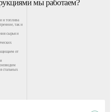
рукциями мы работаем?
и и топлива
тренние
, так и
ния сырья и
ических
ащищаем от
 и
роизводим
я стальных