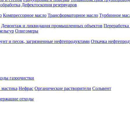
 обработка
Дефектоскопия резервуаров
о
Компрессорное масло
Трансформаторное масло
Турбинное мас
Демонтаж и ликвидация промышленных объектов
Переработка
зельгур
Олигомеры
рунт и песок, загрязненные нефтепродуктами
Откачка нефтепрод
оды газоочистки
 мастика
Нефрас
Органические растворители
Сольвент
ержащие отходы