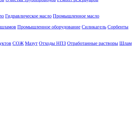
ло
Гидравлическое масло
Промышленное масло
 шламов
Промышленное оборудование
Силикагель
Сорбенты
уктов
СОЖ
Мазут
Отходы НПЗ
Отработанные растворы
Шлам