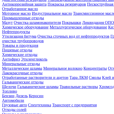
Антикоррозийная защита
Покраска резервуаров
Пескоструйная
Отработанное масло
Моторное масло
Индустриальное масло
Трансмиссионное масл
Промышленные отходы
Мазут
Очистка шламонакопителя
Покрышки
Ликвидация ОПО
Химическое оборудование
Металлургическое оборудование
Ки
Нефтепродукты
Утилизация битума
Очистка сточных вод от нефтепродуктов
Г
очистки трубопроводов
Товары и продукция
Пищевые отходы
Химические отходы
Антифриз
Этиленгликоль
Минеральные отходы
Металлические шламы
Минеральное волокно
Концентраты
Отх
Лакокрасочные отходы
Отработанные растворители и ацетон
Тара ЛКМ
Смолы
Клей и
Гальванические отходы
Щелочи
Гальванические шламы
Травильные растворы
Хромсод
Топливо
Бензин
Дизель
Керосин
Автомобили
Грузовые авто
Спецтехника
Транспорт с предприятия
Отходы солей