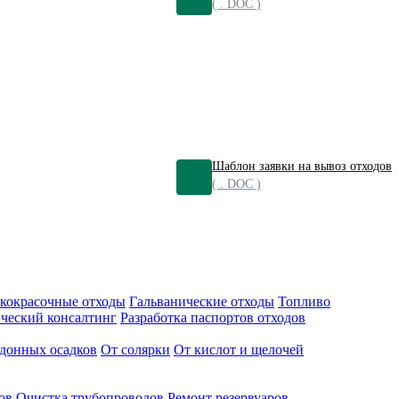
( . DOC )
Шаблон заявки на вывоз отходов
( . DOC )
кокрасочные отходы
Гальванические отходы
Топливо
ческий консалтинг
Разработка паспортов отходов
донных осадков
От солярки
От кислот и щелочей
ов
Очистка трубопроводов
Ремонт резервуаров