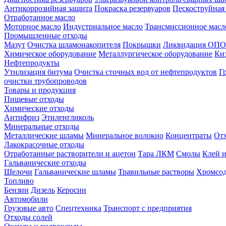
Антикоррозийная защита
Покраска резервуаров
Пескоструйная
Отработанное масло
Моторное масло
Индустриальное масло
Трансмиссионное масл
Промышленные отходы
Мазут
Очистка шламонакопителя
Покрышки
Ликвидация ОПО
Химическое оборудование
Металлургическое оборудование
Ки
Нефтепродукты
Утилизация битума
Очистка сточных вод от нефтепродуктов
Г
очистки трубопроводов
Товары и продукция
Пищевые отходы
Химические отходы
Антифриз
Этиленгликоль
Минеральные отходы
Металлические шламы
Минеральное волокно
Концентраты
Отх
Лакокрасочные отходы
Отработанные растворители и ацетон
Тара ЛКМ
Смолы
Клей и
Гальванические отходы
Щелочи
Гальванические шламы
Травильные растворы
Хромсод
Топливо
Бензин
Дизель
Керосин
Автомобили
Грузовые авто
Спецтехника
Транспорт с предприятия
Отходы солей