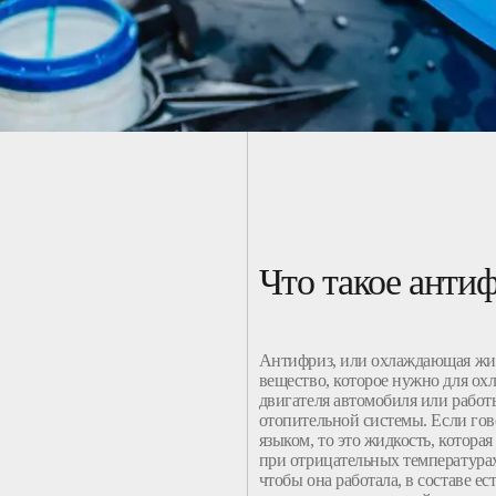
Что такое анти
Антифриз, или охлаждающая жид
вещество, которое нужно для ох
двигателя
автомобиля
или работ
отопительной
системы
. Если го
языком, то это жидкость, которая
при отрицательных температурах.
чтобы она работала, в составе ес