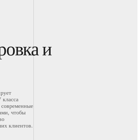
ровка и
ирует
 класса
 современные
ами, чтобы
во
ших клиентов.