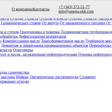
+7 (343) 372-51-77
О компании
Контакты
вуаров (10)
info@omega-ekb.com
овары и продукция
Химические отходы
Минеральные отходы
Ла
ласса
Отходы 3 класса
Отходы 4 класса
Отходы 5 класса
Экологи
Гальванических стоков
От мазута
От авиационного топлива
От 
ов и стенок
Градуировка и поверка
Толщинометрия трубопровод
 обработка
Дефектоскопия резервуаров
о
Компрессорное масло
Трансформаторное масло
Турбинное мас
Демонтаж и ликвидация промышленных объектов
Переработка
зельгур
Олигомеры
рунт и песок, загрязненные нефтепродуктами
Откачка нефтепрод
оды газоочистки
 мастика
Нефрас
Органические растворители
Сольвент
ержащие отходы