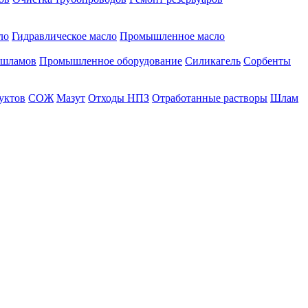
ло
Гидравлическое масло
Промышленное масло
 шламов
Промышленное оборудование
Силикагель
Сорбенты
уктов
СОЖ
Мазут
Отходы НПЗ
Отработанные растворы
Шлам