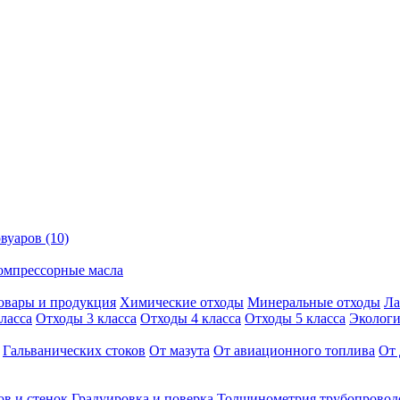
вуаров (10)
омпрессорные масла
овары и продукция
Химические отходы
Минеральные отходы
Ла
ласса
Отходы 3 класса
Отходы 4 класса
Отходы 5 класса
Экологи
Гальванических стоков
От мазута
От авиационного топлива
От 
ов и стенок
Градуировка и поверка
Толщинометрия трубопровод