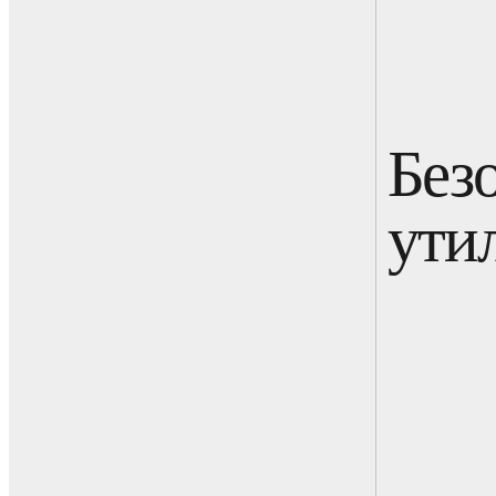
Без
ути