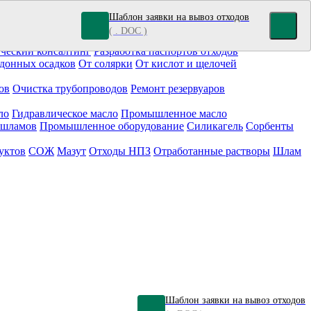
Шаблон заявки на вывоз отходов
( . DOC )
кокрасочные отходы
Гальванические отходы
Топливо
ческий консалтинг
Разработка паспортов отходов
донных осадков
От солярки
От кислот и щелочей
ов
Очистка трубопроводов
Ремонт резервуаров
ло
Гидравлическое масло
Промышленное масло
 шламов
Промышленное оборудование
Силикагель
Сорбенты
уктов
СОЖ
Мазут
Отходы НПЗ
Отработанные растворы
Шлам
Шаблон заявки на вывоз отходов