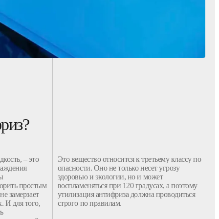
фриз?
кость, – это
Это вещество относится к третьему классу по
лаждения
опасности. Оно не только несет угрозу
ы
здоровью и экологии, но и может
ворить простым
воспламеняться при 120 градусах, а поэтому
 не замерзает
утилизация
антифриза
должна проводиться
 И для того,
строго по правилам.
ть