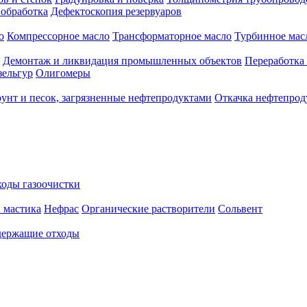
 обработка
Дефектоскопия резервуаров
о
Компрессорное масло
Трансформаторное масло
Турбинное мас
Демонтаж и ликвидация промышленных объектов
Переработка
зельгур
Олигомеры
рунт и песок, загрязненные нефтепродуктами
Откачка нефтепрод
оды газоочистки
 мастика
Нефрас
Органические растворители
Сольвент
ержащие отходы