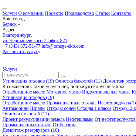
Услуги
О компании
Проекты
Производство
Статьи
Контакты
Ваш город
Бердск
Адрес
Екатеринбург,
ул. Чернышевского 7, офис 821
+7 (343) 372-51-77
info@omega-ekb.com
Рассчитать услугу
Услуги
Утилизация отходов (19)
Очистка ёмкостей (11)
Демонтаж резер
К сожалению, такой услуги нет, попробуйте другой запрос
Отработанное масло
Моторное масло
Индустриальные масла
К
Утилизация отходов (19)
Отработанное масло
Промышленные отходы
Нефтепродукты
Т
Автомобили
Шпалы
Отходы солей
Отходы 1 класса
Отходы 2 к
Очистка ёмкостей (11)
Проект рекультивации земель
Нефтешламы
От нефтепродуктов
Промышленных стоков
От бензина
Демонтаж резервуаров (10)
Диагностика резервуаров
Ультразвуковой контроль сварных шв