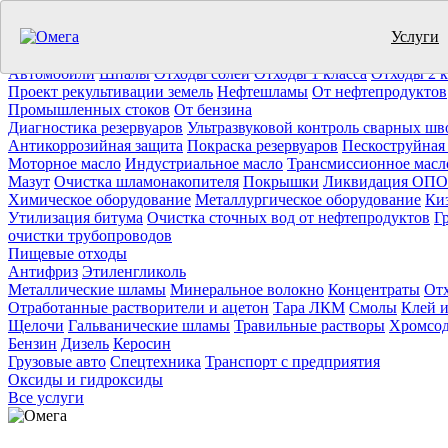
Услуги
Утилизация отходов (19)
Очистка ёмкостей (11)
Демонтаж резер
Отработанное масло
Промышленные отходы
Нефтепродукты
Т
Автомобили
Шпалы
Отходы солей
Отходы 1 класса
Отходы 2 к
Проект рекультивации земель
Нефтешламы
От нефтепродуктов
Промышленных стоков
От бензина
Диагностика резервуаров
Ультразвуковой контроль сварных шв
Антикоррозийная защита
Покраска резервуаров
Пескоструйная
Моторное масло
Индустриальное масло
Трансмиссионное масл
Мазут
Очистка шламонакопителя
Покрышки
Ликвидация ОПО
Химическое оборудование
Металлургическое оборудование
Ки
Утилизация битума
Очистка сточных вод от нефтепродуктов
Г
очистки трубопроводов
Пищевые отходы
Антифриз
Этиленгликоль
Металлические шламы
Минеральное волокно
Концентраты
Отх
Отработанные растворители и ацетон
Тара ЛКМ
Смолы
Клей и
Щелочи
Гальванические шламы
Травильные растворы
Хромсод
Бензин
Дизель
Керосин
Грузовые авто
Спецтехника
Транспорт с предприятия
Оксиды и гидроксиды
Все услуги