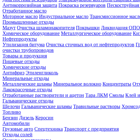
Антикоррозийная защита
Покраска резервуаров
Пескоструйная
Отработанное масло
Моторное масло
Индустриальное масло
Трансмиссионное масл
Промышленные отходы
Мазут
Очистка шламонакопителя
Покрышки
Ликвидация ОПО
Химическое оборудование
Металлургическое оборудование
Ки
Нефтепродукты
Утилизация битума
Очистка сточных вод от нефтепродуктов
Г
очистки трубопроводов
Товары и продукция
Пищевые отходы
Химические отходы
Антифриз
Этиленгликоль
Минеральные отходы
Металлические шламы
Минеральное волокно
Концентраты
Отх
Лакокрасочные отходы
Отработанные растворители и ацетон
Тара ЛКМ
Смолы
Клей и
Гальванические отходы
Щелочи
Гальванические шламы
Травильные растворы
Хромсод
Топливо
Бензин
Дизель
Керосин
Автомобили
Грузовые авто
Спецтехника
Транспорт с предприятия
Отходы солей