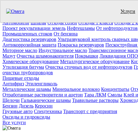
Услуги
Утилизация отходов (19)
Очистка ёмкостей (11)
Демонтаж резер
Отработанное масло
Промышленные отходы
Нефтепродукты
Т
Автомобили
Шпалы
Отходы солей
Отходы 1 класса
Отходы 2 к
Проект рекультивации земель
Нефтешламы
От нефтепродуктов
Промышленных стоков
От бензина
Диагностика резервуаров
Ультразвуковой контроль сварных шв
Антикоррозийная защита
Покраска резервуаров
Пескоструйная
Моторное масло
Индустриальное масло
Трансмиссионное масл
Мазут
Очистка шламонакопителя
Покрышки
Ликвидация ОПО
Химическое оборудование
Металлургическое оборудование
Ки
Утилизация битума
Очистка сточных вод от нефтепродуктов
Г
очистки трубопроводов
Пищевые отходы
Антифриз
Этиленгликоль
Металлические шламы
Минеральное волокно
Концентраты
Отх
Отработанные растворители и ацетон
Тара ЛКМ
Смолы
Клей и
Щелочи
Гальванические шламы
Травильные растворы
Хромсод
Бензин
Дизель
Керосин
Грузовые авто
Спецтехника
Транспорт с предприятия
Оксиды и гидроксиды
Все услуги