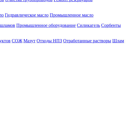
ло
Гидравлическое масло
Промышленное масло
 шламов
Промышленное оборудование
Силикагель
Сорбенты
уктов
СОЖ
Мазут
Отходы НПЗ
Отработанные растворы
Шлам