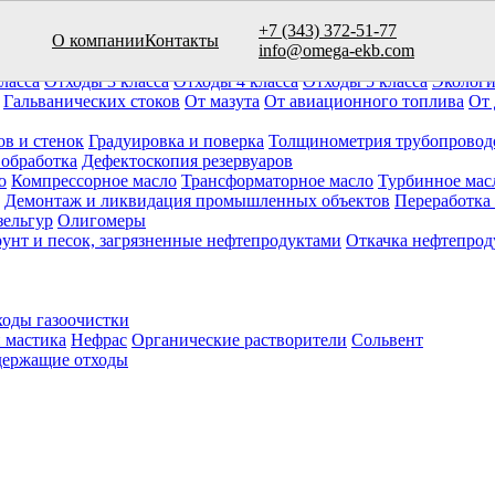
+7 (343) 372-51-77
О компании
Контакты
вуаров (10)
info@omega-ekb.com
овары и продукция
Химические отходы
Минеральные отходы
Ла
ласса
Отходы 3 класса
Отходы 4 класса
Отходы 5 класса
Экологи
Гальванических стоков
От мазута
От авиационного топлива
От 
ов и стенок
Градуировка и поверка
Толщинометрия трубопровод
 обработка
Дефектоскопия резервуаров
о
Компрессорное масло
Трансформаторное масло
Турбинное мас
Демонтаж и ликвидация промышленных объектов
Переработка
зельгур
Олигомеры
рунт и песок, загрязненные нефтепродуктами
Откачка нефтепрод
оды газоочистки
 мастика
Нефрас
Органические растворители
Сольвент
ержащие отходы