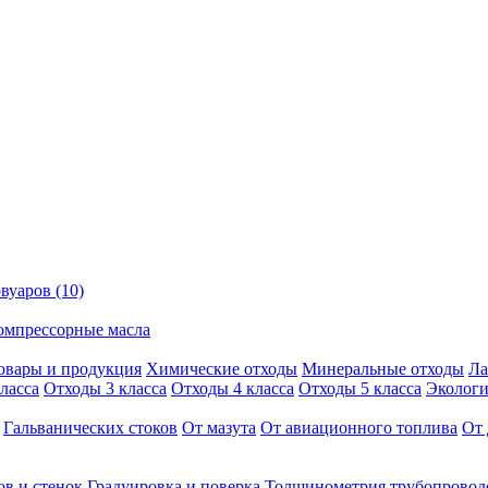
вуаров (10)
омпрессорные масла
овары и продукция
Химические отходы
Минеральные отходы
Ла
ласса
Отходы 3 класса
Отходы 4 класса
Отходы 5 класса
Экологи
Гальванических стоков
От мазута
От авиационного топлива
От 
ов и стенок
Градуировка и поверка
Толщинометрия трубопровод