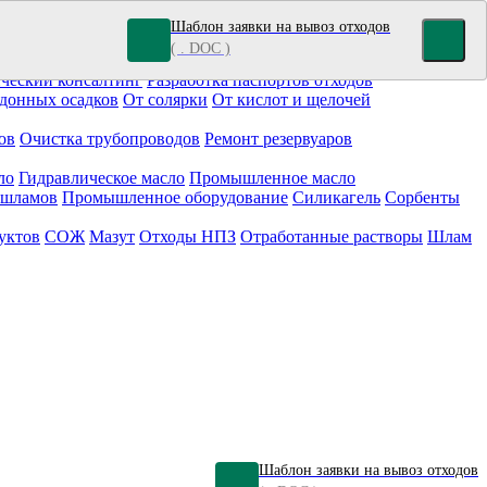
Шаблон заявки на вывоз отходов
( . DOC )
кокрасочные отходы
Гальванические отходы
Топливо
ческий консалтинг
Разработка паспортов отходов
донных осадков
От солярки
От кислот и щелочей
ов
Очистка трубопроводов
Ремонт резервуаров
ло
Гидравлическое масло
Промышленное масло
 шламов
Промышленное оборудование
Силикагель
Сорбенты
уктов
СОЖ
Мазут
Отходы НПЗ
Отработанные растворы
Шлам
Шаблон заявки на вывоз отходов