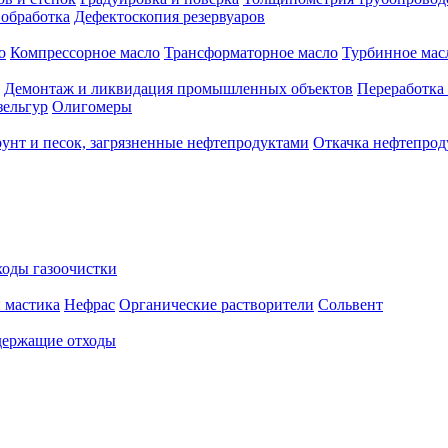
 обработка
Дефектоскопия резервуаров
о
Компрессорное масло
Трансформаторное масло
Турбинное мас
Демонтаж и ликвидация промышленных объектов
Переработка
зельгур
Олигомеры
рунт и песок, загрязненные нефтепродуктами
Откачка нефтепрод
оды газоочистки
 мастика
Нефрас
Органические растворители
Сольвент
ержащие отходы