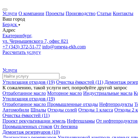
Услуги
О компании
Проекты
Производство
Статьи
Контакты
Ваш город
Бердск
Адрес
Екатеринбург,
ул. Чернышевского 7, офис 821
+7 (343) 372-51-77
info@omega-ekb.com
Рассчитать услугу
Услуги
Утилизация отходов (19)
Очистка ёмкостей (11)
Демонтаж резер
К сожалению, такой услуги нет, попробуйте другой запрос
Отработанное масло
Моторное масло
Индустриальные масла
К
Утилизация отходов (19)
Отработанное масло
Промышленные отходы
Нефтепродукты
Т
Автомобили
Шпалы
Отходы солей
Отходы 1 класса
Отходы 2 к
Очистка ёмкостей (11)
Проект рекультивации земель
Нефтешламы
От нефтепродуктов
Промышленных стоков
От бензина
Демонтаж резервуаров (10)
Диагностика резервуаров
Ультразвуковой контроль сварных шв