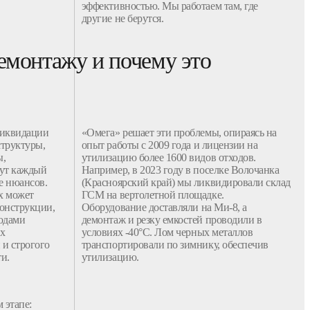
эффективностью. Мы работаем там, где
другие не берутся.
емонтажу и почему это
ликвидации
«Омега» решает эти проблемы, опираясь на
труктуры,
опыт
работы
с 2009 года и лицензии на
ы,
утилизацию
более 1600 видов отходов.
Тут каждый
Например, в 2023 году в поселке Волочанка
е нюансов.
(Красноярский край) мы ликвидировали склад
х может
ГСМ на вертолетной площадке.
конструкции,
Оборудование
доставляли на Ми-8, а
одами
демонтаж
и резку емкостей проводили в
ых
условиях -40°C.
Лом
черных
металлов
 и строгого
транспортировали по зимнику, обеспечив
и.
утилизацию
.
 этапе: