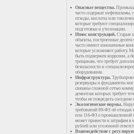
Опасные вещества.
Промыш
часто содержат нефтешламы, 
отходы, кислоты или токсичны
которые требуют специализи
подготовки и
утилизации
.
Износ
конструкций
.
Старые
объекты
, построенные десятил
часто имеют изношенные
кон
которые усложняют
работу
.
Ме
быть подвержен коррозии, а б
трещинам, что требует допол
безопасности и специализиро
оборудования
.
Инфраструктура.
Трубопров
резервуары и фундаменты мог
связаны
сложной
сетью комму
демонтаж
которых требует точ
чтобы не повредить соседние
Экологические нормы.
Нару
требований 89-ФЗ об отходах 
или 116-ФЗ о
промышленной
может привести к штрафам в
рублей или уголовной ответст
Взаимодействие с регулир