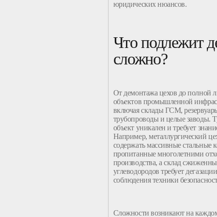
юридических нюансов.
Что подлежит д
сложно?
От демонтажа цехов до полной 
объектов промышленной инфрас
включая склады ГСМ, резервуар
трубопроводы и целые заводы. 
объект уникален и требует знани
Например, металлургический це
содержать массивные стальные 
пропитанные многолетними отх
производства, а склад сжиженн
углеводородов требует дегазации
соблюдения техники безопасност
Сложности
возникают на каждом