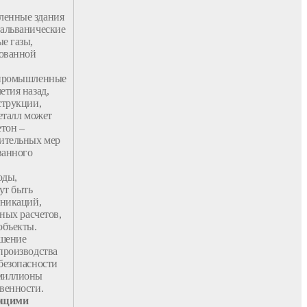
ленные
здания
гальванические
е газы,
рованной
промышленные
етия назад,
струкции
,
талл
может
етон –
нительных мер
ванного
оды,
ут быть
никаций,
ных расчетов,
объекты
.
шение
производства
безопасности
 миллионы
венности.
ующими