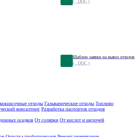
( . DOC )
Шаблон заявки на вывоз отходов
( . DOC )
кокрасочные отходы
Гальванические отходы
Топливо
ческий консалтинг
Разработка паспортов отходов
донных осадков
От солярки
От кислот и щелочей
ов
Очистка трубопроводов
Ремонт резервуаров