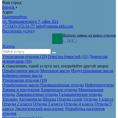
Ваш город
Бердск
Адрес
Екатеринбург,
ул. Чернышевского 7, офис 821
+7 (343) 372-51-77
info@omega-ekb.com
Рассчитать услугу
Шаблон заявки на вывоз отходов
( . DOC )
Услуги
Утилизация отходов (19)
Очистка ёмкостей (11)
Демонтаж
резервуаров (10)
К сожалению, такой услуги нет, попробуйте другой запрос
Отработанное масло
Моторное масло
Индустриальные масла
Компрессорные масла
Утилизация отходов (19)
Отработанное масло
Промышленные отходы
Нефтепродукты
Товары и продукция
Химические отходы
Минеральные
отходы
Лакокрасочные отходы
Гальванические отходы
Топливо
Автомобили
Шпалы
Отходы солей
Отходы 1 класса
Отходы 2 класса
Отходы 3 класса
Отходы 4 класса
Отходы 5
класса
Экологический консалтинг
Разработка паспортов
отходов