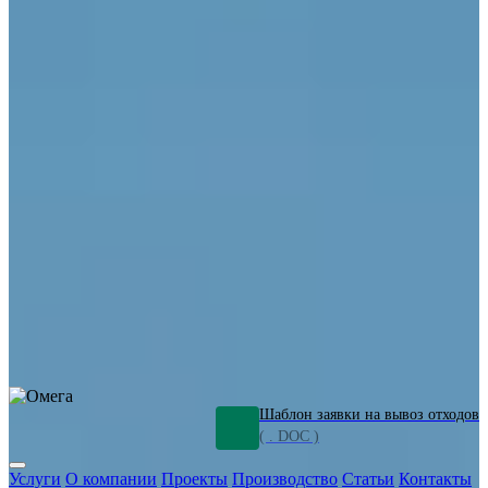
ОПО
Демонтаж и ликвидация промышленных объектов
Переработка шламов
Промышленное оборудование
Силикагель
Сорбенты
Химическое оборудование
Металлургическое оборудование
Кизельгур
Олигомеры
Утилизация битума
Очистка сточных вод от нефтепродуктов
Грунт и песок, загрязненные нефтепродуктами
Откачка
нефтепродуктов
СОЖ
Мазут
Отходы НПЗ
Отработанные
растворы
Шлам очистки трубопроводов
Пищевые отходы
Антифриз
Этиленгликоль
Металлические шламы
Минеральное волокно
Концентраты
Отходы газоочистки
Отработанные растворители и ацетон
Тара ЛКМ
Смолы
Клей
и мастика
Нефрас
Органические растворители
Сольвент
Щелочи
Гальванические шламы
Травильные растворы
Хромсодержащие отходы
Бензин
Дизель
Керосин
Грузовые авто
Спецтехника
Транспорт с предприятия
Оксиды и гидроксиды
Все услуги
Шаблон заявки на вывоз отходов
( . DOC )
Услуги
О компании
Проекты
Производство
Статьи
Контакты