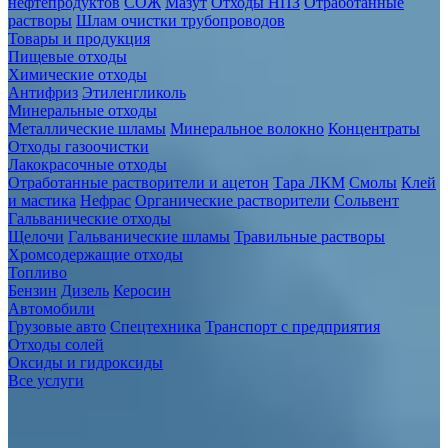
нефтепродуктов
СОЖ
Мазут
Отходы НПЗ
Отработанные
растворы
Шлам очистки трубопроводов
Товары и продукция
Пищевые отходы
Химические отходы
Антифриз
Этиленгликоль
Минеральные отходы
Металлические шламы
Минеральное волокно
Концентраты
Отходы газоочистки
Лакокрасочные отходы
Отработанные растворители и ацетон
Тара ЛКМ
Смолы
Клей
и мастика
Нефрас
Органические растворители
Сольвент
Гальванические отходы
Щелочи
Гальванические шламы
Травильные растворы
Хромсодержащие отходы
Топливо
Бензин
Дизель
Керосин
Автомобили
Грузовые авто
Спецтехника
Транспорт с предприятия
Отходы солей
Оксиды и гидроксиды
Все услуги