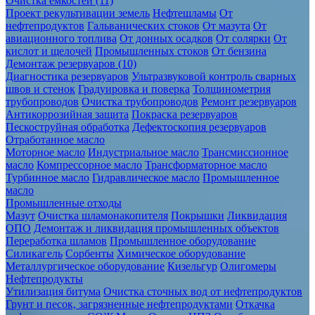
Очистка ёмкостей (11)
Проект рекультивации земель
Нефтешламы
От
нефтепродуктов
Гальванических стоков
От мазута
От
авиационного топлива
От донных осадков
От солярки
От
кислот и щелочей
Промышленных стоков
От бензина
Демонтаж резервуаров (10)
Диагностика резервуаров
Ультразвуковой контроль сварных
швов и стенок
Градуировка и поверка
Толщинометрия
трубопроводов
Очистка трубопроводов
Ремонт резервуаров
Антикоррозийная защита
Покраска резервуаров
Пескоструйная обработка
Дефектоскопия резервуаров
Отработанное масло
Моторное масло
Индустриальное масло
Трансмиссионное
масло
Компрессорное масло
Трансформаторное масло
Турбинное масло
Гидравлическое масло
Промышленное
масло
Промышленные отходы
Мазут
Очистка шламонакопителя
Покрышки
Ликвидация
ОПО
Демонтаж и ликвидация промышленных объектов
Переработка шламов
Промышленное оборудование
Силикагель
Сорбенты
Химическое оборудование
Металлургическое оборудование
Кизельгур
Олигомеры
Нефтепродукты
Утилизация битума
Очистка сточных вод от нефтепродуктов
Грунт и песок, загрязненные нефтепродуктами
Откачка