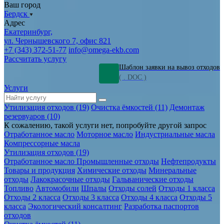
Ваш город
Бердск
Адрес
Екатеринбург,
ул. Чернышевского 7, офис 821
+7 (343) 372-51-77
info@omega-ekb.com
Рассчитать услугу
Шаблон заявки на вывоз отходов
( . DOC )
Услуги
Утилизация отходов (19)
Очистка ёмкостей (11)
Демонтаж
резервуаров (10)
К сожалению, такой услуги нет, попробуйте другой запрос
Отработанное масло
Моторное масло
Индустриальные масла
Компрессорные масла
Утилизация отходов (19)
Отработанное масло
Промышленные отходы
Нефтепродукты
Товары и продукция
Химические отходы
Минеральные
отходы
Лакокрасочные отходы
Гальванические отходы
Топливо
Автомобили
Шпалы
Отходы солей
Отходы 1 класса
Отходы 2 класса
Отходы 3 класса
Отходы 4 класса
Отходы 5
класса
Экологический консалтинг
Разработка паспортов
отходов