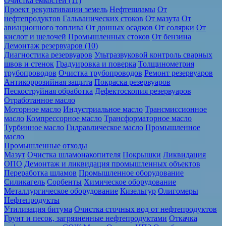
Очистка ёмкостей (11)
Проект рекультивации земель
Нефтешламы
От
нефтепродуктов
Гальванических стоков
От мазута
От
авиационного топлива
От донных осадков
От солярки
От
кислот и щелочей
Промышленных стоков
От бензина
Демонтаж резервуаров (10)
Диагностика резервуаров
Ультразвуковой контроль сварных
швов и стенок
Градуировка и поверка
Толщинометрия
трубопроводов
Очистка трубопроводов
Ремонт резервуаров
Антикоррозийная защита
Покраска резервуаров
Пескоструйная обработка
Дефектоскопия резервуаров
Отработанное масло
Моторное масло
Индустриальное масло
Трансмиссионное
масло
Компрессорное масло
Трансформаторное масло
Турбинное масло
Гидравлическое масло
Промышленное
масло
Промышленные отходы
Мазут
Очистка шламонакопителя
Покрышки
Ликвидация
ОПО
Демонтаж и ликвидация промышленных объектов
Переработка шламов
Промышленное оборудование
Силикагель
Сорбенты
Химическое оборудование
Металлургическое оборудование
Кизельгур
Олигомеры
Нефтепродукты
Утилизация битума
Очистка сточных вод от нефтепродуктов
Грунт и песок, загрязненные нефтепродуктами
Откачка