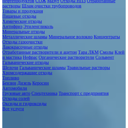
нефтепродуктов
СОЖ
Мазут
Отходы НПЗ
Отработанные
растворы
Шлам очистки трубопроводов
Товары и продукция
Пищевые отходы
Химические отходы
Антифриз
Этиленгликоль
Минеральные отходы
Металлические шламы
Минеральное волокно
Концентраты
Отходы газоочистки
Лакокрасочные отходы
Отработанные растворители и ацетон
Тара ЛКМ
Смолы
Клей
и мастика
Нефрас
Органические растворители
Сольвент
Гальванические отходы
Щелочи
Гальванические шламы
Травильные растворы
Хромсодержащие отходы
Топливо
Бензин
Дизель
Керосин
Автомобили
Грузовые авто
Спецтехника
Транспорт с предприятия
Отходы солей
Оксиды и гидроксиды
Все услуги