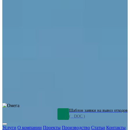
ОПО
Демонтаж и ликвидация промышленных объектов
Переработка шламов
Промышленное оборудование
Силикагель
Сорбенты
Химическое оборудование
Металлургическое оборудование
Кизельгур
Олигомеры
Утилизация битума
Очистка сточных вод от нефтепродуктов
Грунт и песок, загрязненные нефтепродуктами
Откачка
нефтепродуктов
СОЖ
Мазут
Отходы НПЗ
Отработанные
растворы
Шлам очистки трубопроводов
Пищевые отходы
Антифриз
Этиленгликоль
Металлические шламы
Минеральное волокно
Концентраты
Отходы газоочистки
Отработанные растворители и ацетон
Тара ЛКМ
Смолы
Клей
и мастика
Нефрас
Органические растворители
Сольвент
Щелочи
Гальванические шламы
Травильные растворы
Хромсодержащие отходы
Бензин
Дизель
Керосин
Грузовые авто
Спецтехника
Транспорт с предприятия
Оксиды и гидроксиды
Все услуги
Шаблон заявки на вывоз отходов
( . DOC )
Услуги
О компании
Проекты
Производство
Статьи
Контакты