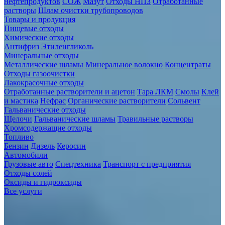
нефтепродуктов
СОЖ
Мазут
Отходы НПЗ
Отработанные
растворы
Шлам очистки трубопроводов
Товары и продукция
Пищевые отходы
Химические отходы
Антифриз
Этиленгликоль
Минеральные отходы
Металлические шламы
Минеральное волокно
Концентраты
Отходы газоочистки
Лакокрасочные отходы
Отработанные растворители и ацетон
Тара ЛКМ
Смолы
Клей
и мастика
Нефрас
Органические растворители
Сольвент
Гальванические отходы
Щелочи
Гальванические шламы
Травильные растворы
Хромсодержащие отходы
Топливо
Бензин
Дизель
Керосин
Автомобили
Грузовые авто
Спецтехника
Транспорт с предприятия
Отходы солей
Оксиды и гидроксиды
Все услуги