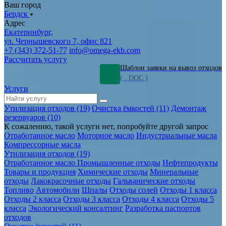
Ваш город
Бердск
Адрес
Екатеринбург,
ул. Чернышевского 7, офис 821
+7 (343) 372-51-77
info@omega-ekb.com
Рассчитать услугу
Шаблон заявки на вывоз отходов
( . DOC )
Услуги
Утилизация отходов (19)
Очистка ёмкостей (11)
Демонтаж
резервуаров (10)
К сожалению, такой услуги нет, попробуйте другой запрос
Отработанное масло
Моторное масло
Индустриальные масла
Компрессорные масла
Утилизация отходов (19)
Отработанное масло
Промышленные отходы
Нефтепродукты
Товары и продукция
Химические отходы
Минеральные
отходы
Лакокрасочные отходы
Гальванические отходы
Топливо
Автомобили
Шпалы
Отходы солей
Отходы 1 класса
Отходы 2 класса
Отходы 3 класса
Отходы 4 класса
Отходы 5
класса
Экологический консалтинг
Разработка паспортов
отходов