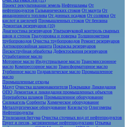
Очистка ёмкостей (11)
Проект рекультивации земель
Нефтешламы
От
нефтепродуктов
Гальванических стоков
От мазута
От
авиационного топлива
От донных осадков
От солярки
От
кислот и щелочей
Промышленных стоков
От бензина
Демонтаж резервуаров (10)
Диагностика резервуаров
Ультразвуковой контроль сварных
швов и стенок
Градуировка и поверка
Толщинометрия
трубопроводов
Очистка трубопроводов
Ремонт резервуаров
Антикоррозийная защита
Покраска резервуаров
Пескоструйная обработка
Дефектоскопия резервуаров
Отработанное масло
Моторное масло
Индустриальное масло
Трансмиссионное
масло
Компрессорное масло
Трансформаторное масло
Турбинное масло
Гидравлическое масло
Промышленное
масло
Промышленные отходы
Мазут
Очистка шламонакопителя
Покрышки
Ликвидация
ОПО
Демонтаж и ликвидация промышленных объектов
Переработка шламов
Промышленное оборудование
Силикагель
Сорбенты
Химическое оборудование
Металлургическое оборудование
Кизельгур
Олигомеры
Нефтепродукты
Утилизация битума
Очистка сточных вод от нефтепродуктов
Грунт и песок, загрязненные нефтепродуктами
Откачка