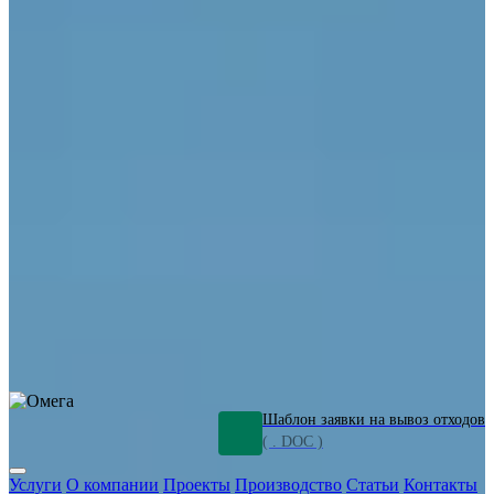
ОПО
Демонтаж и ликвидация промышленных объектов
Переработка шламов
Промышленное оборудование
Силикагель
Сорбенты
Химическое оборудование
Металлургическое оборудование
Кизельгур
Олигомеры
Утилизация битума
Очистка сточных вод от нефтепродуктов
Грунт и песок, загрязненные нефтепродуктами
Откачка
нефтепродуктов
СОЖ
Мазут
Отходы НПЗ
Отработанные
растворы
Шлам очистки трубопроводов
Пищевые отходы
Антифриз
Этиленгликоль
Металлические шламы
Минеральное волокно
Концентраты
Отходы газоочистки
Отработанные растворители и ацетон
Тара ЛКМ
Смолы
Клей
и мастика
Нефрас
Органические растворители
Сольвент
Щелочи
Гальванические шламы
Травильные растворы
Хромсодержащие отходы
Бензин
Дизель
Керосин
Грузовые авто
Спецтехника
Транспорт с предприятия
Оксиды и гидроксиды
Все услуги
Шаблон заявки на вывоз отходов
( . DOC )
Услуги
О компании
Проекты
Производство
Статьи
Контакты