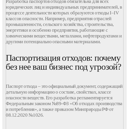
Разработка
паспортов
отходов
обязательна для всех
юридических
лиц
и индивидуальных предпринимателей, в
процессе
деятельности которых образуются
отходы
I–IV
классов
опасности
. Например,
предприятия
отраслей
промышленности, сельского хозяйства, строительства,
энергетики и особенно
предприятия
, работающие с
химическими веществами, металлами, нефтепродуктами и
другими потенциально
опасными
материалами.
Паспортизация отходов: почему
без нее ваш бизнес под угрозой?
Паспорт
отхода – это официальный
документ
, содержащий
детальную информацию о
составе
, свойствах,
классе
опасности
веществ. Его
разработка
регламентируется
Федеральным законом №89-ФЗ «Об
отходах
производства
и потребления», а также
приказом
Минприроды
РФ от
08.12.2020 №1026.