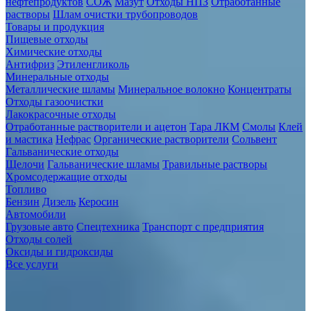
нефтепродуктов
СОЖ
Мазут
Отходы НПЗ
Отработанные
растворы
Шлам очистки трубопроводов
Товары и продукция
Пищевые отходы
Химические отходы
Антифриз
Этиленгликоль
Минеральные отходы
Металлические шламы
Минеральное волокно
Концентраты
Отходы газоочистки
Лакокрасочные отходы
Отработанные растворители и ацетон
Тара ЛКМ
Смолы
Клей
и мастика
Нефрас
Органические растворители
Сольвент
Гальванические отходы
Щелочи
Гальванические шламы
Травильные растворы
Хромсодержащие отходы
Топливо
Бензин
Дизель
Керосин
Автомобили
Грузовые авто
Спецтехника
Транспорт с предприятия
Отходы солей
Оксиды и гидроксиды
Все услуги