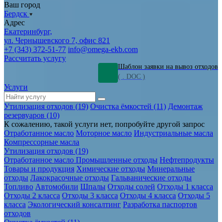
Ваш город
Бердск
Адрес
Екатеринбург,
ул. Чернышевского 7, офис 821
+7 (343) 372-51-77
info@omega-ekb.com
Рассчитать услугу
Шаблон заявки на вывоз отходов
( . DOC )
Услуги
Утилизация отходов (19)
Очистка ёмкостей (11)
Демонтаж
резервуаров (10)
К сожалению, такой услуги нет, попробуйте другой запрос
Отработанное масло
Моторное масло
Индустриальные масла
Компрессорные масла
Утилизация отходов (19)
Отработанное масло
Промышленные отходы
Нефтепродукты
Товары и продукция
Химические отходы
Минеральные
отходы
Лакокрасочные отходы
Гальванические отходы
Топливо
Автомобили
Шпалы
Отходы солей
Отходы 1 класса
Отходы 2 класса
Отходы 3 класса
Отходы 4 класса
Отходы 5
класса
Экологический консалтинг
Разработка паспортов
отходов