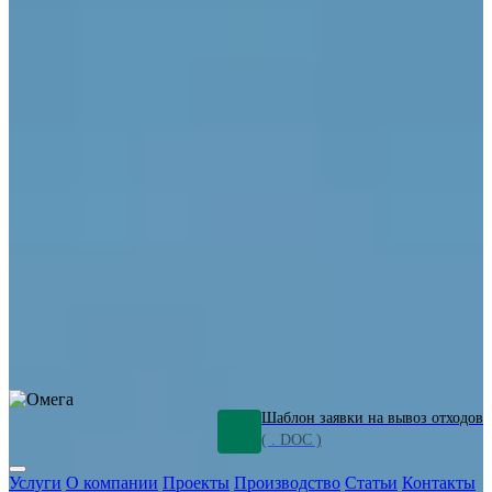
ОПО
Демонтаж и ликвидация промышленных объектов
Переработка шламов
Промышленное оборудование
Силикагель
Сорбенты
Химическое оборудование
Металлургическое оборудование
Кизельгур
Олигомеры
Утилизация битума
Очистка сточных вод от нефтепродуктов
Грунт и песок, загрязненные нефтепродуктами
Откачка
нефтепродуктов
СОЖ
Мазут
Отходы НПЗ
Отработанные
растворы
Шлам очистки трубопроводов
Пищевые отходы
Антифриз
Этиленгликоль
Металлические шламы
Минеральное волокно
Концентраты
Отходы газоочистки
Отработанные растворители и ацетон
Тара ЛКМ
Смолы
Клей
и мастика
Нефрас
Органические растворители
Сольвент
Щелочи
Гальванические шламы
Травильные растворы
Хромсодержащие отходы
Бензин
Дизель
Керосин
Грузовые авто
Спецтехника
Транспорт с предприятия
Оксиды и гидроксиды
Все услуги
Шаблон заявки на вывоз отходов
( . DOC )
Услуги
О компании
Проекты
Производство
Статьи
Контакты