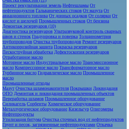
Очистка ёмкостей (11)
Проект рекультивации земель
Нефтешламы
От
нефтепродуктов
Гальванических стоков
От мазута
От
авиационного топлива
От донных осадков
От солярки
От
кислот и щелочей
Промышленных стоков
От бензина
Демонтаж резервуаров (10)
Диагностика резервуаров
Ультразвуковой контроль сварных
швов и стенок
Градуировка и поверка
Толщинометрия
трубопроводов
Очистка трубопроводов
Ремонт резервуаров
Антикоррозийная защита
Покраска резервуаров
Пескоструйная обработка
Дефектоскопия резервуаров
Отработанное масло
Моторное масло
Индустриальное масло
Трансмиссионное
масло
Компрессорное масло
Трансформаторное масло
Турбинное масло
Гидравлическое масло
Промышленное
масло
Промышленные отходы
Мазут
Очистка шламонакопителя
Покрышки
Ликвидация
ОПО
Демонтаж и ликвидация промышленных объектов
Переработка шламов
Промышленное оборудование
Силикагель
Сорбенты
Химическое оборудование
Металлургическое оборудование
Кизельгур
Олигомеры
Нефтепродукты
Утилизация битума
Очистка сточных вод от нефтепродуктов
Грунт и песок, загрязненные нефтепродуктами
Откачка