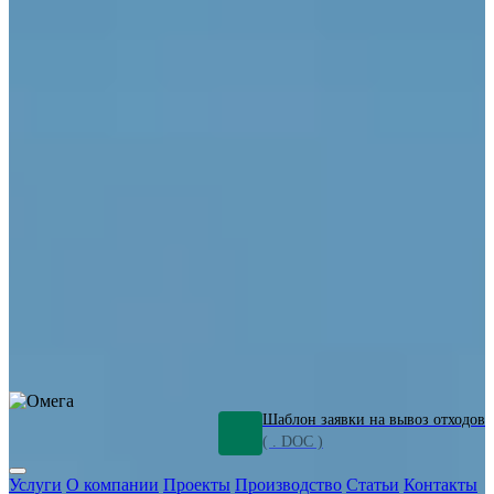
ОПО
Демонтаж и ликвидация промышленных объектов
Переработка шламов
Промышленное оборудование
Силикагель
Сорбенты
Химическое оборудование
Металлургическое оборудование
Кизельгур
Олигомеры
Утилизация битума
Очистка сточных вод от нефтепродуктов
Грунт и песок, загрязненные нефтепродуктами
Откачка
нефтепродуктов
СОЖ
Мазут
Отходы НПЗ
Отработанные
растворы
Шлам очистки трубопроводов
Пищевые отходы
Антифриз
Этиленгликоль
Металлические шламы
Минеральное волокно
Концентраты
Отходы газоочистки
Отработанные растворители и ацетон
Тара ЛКМ
Смолы
Клей
и мастика
Нефрас
Органические растворители
Сольвент
Щелочи
Гальванические шламы
Травильные растворы
Хромсодержащие отходы
Бензин
Дизель
Керосин
Грузовые авто
Спецтехника
Транспорт с предприятия
Оксиды и гидроксиды
Все услуги
Шаблон заявки на вывоз отходов
( . DOC )
Услуги
О компании
Проекты
Производство
Статьи
Контакты