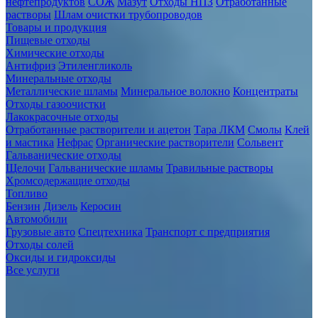
нефтепродуктов
СОЖ
Мазут
Отходы НПЗ
Отработанные
растворы
Шлам очистки трубопроводов
Товары и продукция
Пищевые отходы
Химические отходы
Антифриз
Этиленгликоль
Минеральные отходы
Металлические шламы
Минеральное волокно
Концентраты
Отходы газоочистки
Лакокрасочные отходы
Отработанные растворители и ацетон
Тара ЛКМ
Смолы
Клей
и мастика
Нефрас
Органические растворители
Сольвент
Гальванические отходы
Щелочи
Гальванические шламы
Травильные растворы
Хромсодержащие отходы
Топливо
Бензин
Дизель
Керосин
Автомобили
Грузовые авто
Спецтехника
Транспорт с предприятия
Отходы солей
Оксиды и гидроксиды
Все услуги