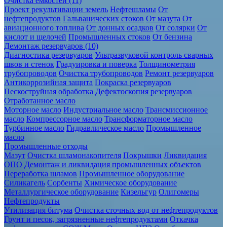
Очистка ёмкостей (11)
Проект рекультивации земель
Нефтешламы
От
нефтепродуктов
Гальванических стоков
От мазута
От
авиационного топлива
От донных осадков
От солярки
От
кислот и щелочей
Промышленных стоков
От бензина
Демонтаж резервуаров (10)
Диагностика резервуаров
Ультразвуковой контроль сварных
швов и стенок
Градуировка и поверка
Толщинометрия
трубопроводов
Очистка трубопроводов
Ремонт резервуаров
Антикоррозийная защита
Покраска резервуаров
Пескоструйная обработка
Дефектоскопия резервуаров
Отработанное масло
Моторное масло
Индустриальное масло
Трансмиссионное
масло
Компрессорное масло
Трансформаторное масло
Турбинное масло
Гидравлическое масло
Промышленное
масло
Промышленные отходы
Мазут
Очистка шламонакопителя
Покрышки
Ликвидация
ОПО
Демонтаж и ликвидация промышленных объектов
Переработка шламов
Промышленное оборудование
Силикагель
Сорбенты
Химическое оборудование
Металлургическое оборудование
Кизельгур
Олигомеры
Нефтепродукты
Утилизация битума
Очистка сточных вод от нефтепродуктов
Грунт и песок, загрязненные нефтепродуктами
Откачка