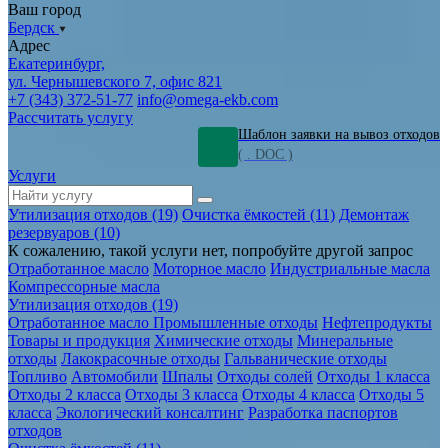
Ваш город
Бердск
Адрес
Екатеринбург,
ул. Чернышевского 7, офис 821
+7 (343) 372-51-77
info@omega-ekb.com
Рассчитать услугу
Шаблон заявки на вывоз отходов
( . DOC )
Услуги
Утилизация отходов (19)
Очистка ёмкостей (11)
Демонтаж
резервуаров (10)
К сожалению, такой услуги нет, попробуйте другой запрос
Отработанное масло
Моторное масло
Индустриальные масла
Компрессорные масла
Утилизация отходов (19)
Отработанное масло
Промышленные отходы
Нефтепродукты
Товары и продукция
Химические отходы
Минеральные
отходы
Лакокрасочные отходы
Гальванические отходы
Топливо
Автомобили
Шпалы
Отходы солей
Отходы 1 класса
Отходы 2 класса
Отходы 3 класса
Отходы 4 класса
Отходы 5
класса
Экологический консалтинг
Разработка паспортов
отходов