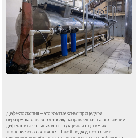
Дефектоскопия
– это
комплексная
процедура
неразрушающего
контроля
, направленная на
выявление
дефектов
в
стальных
конструкциях
и
оценку
их
технического
состояния
. Такой подход позволяет
своевременно обнаружить потенциальные проблемы в